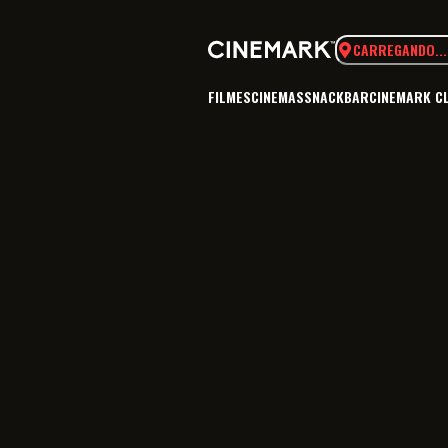
CARREGANDO...
FILMES
CINEMAS
SNACKBAR
CINEMARK C