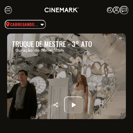
CARREGANDO...
TRUQUE DE MESTRE - 3° ATO
Duração do filme:
115
m