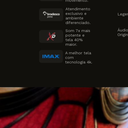
movimento.
Atendimento
exclusivo e
Lege
ambiente
diferenciado.
Áudi
Som 7x mais
Origin
potente e
tela 40%
maior.
A melhor tela
com
tecnologia 4k.