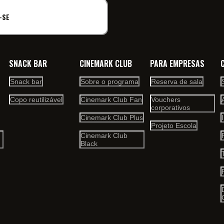
-SE
SNACK BAR
CINEMARK CLUB
PARA EMPRESAS
Snack bar
Sobre o programa
Reserva de sala
Copo reutilizável
Cinemark Club Fan
Vouchers
corporativos
Cinemark Club Plus
Projeto Escola
Cinemark Club
Black