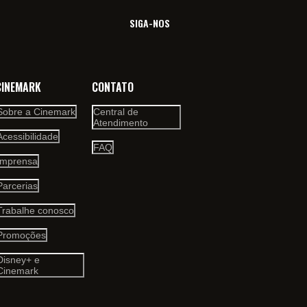
SIGA-NOS
CINEMARK
CONTATO
Sobre a Cinemark
Central de
Atendimento
Acessibilidade
FAQ
Imprensa
Parcerias
Trabalhe conosco
Promoções
Disney+ e
Cinemark