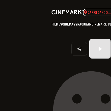
CARREGANDO...
FILMES
CINEMAS
SNACKBAR
CINEMARK C