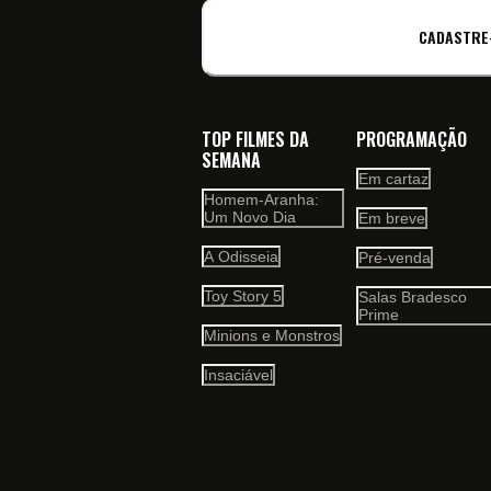
CADASTRE
TOP FILMES DA
PROGRAMAÇÃO
SEMANA
Em cartaz
Homem-Aranha:
Um Novo Dia
Em breve
A Odisseia
Pré-venda
Toy Story 5
Salas Bradesco
Prime
Minions e Monstros
Insaciável