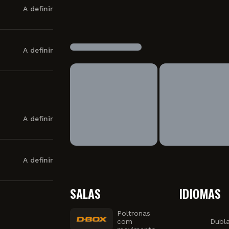
A definir
A definir
A definir
A definir
SALAS
IDIOMAS
Poltronas
com
Dubl