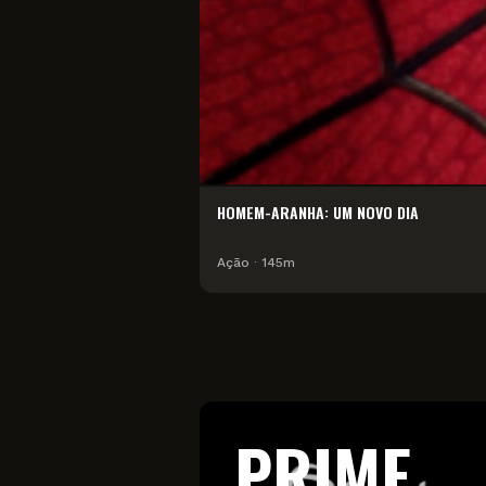
HOMEM-ARANHA: UM NOVO DIA
Ação
∙
145
m
PRIME