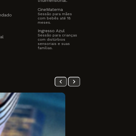
tridimensional.
CineMaterna
Sessão para mães
ndado
com bebês até 18
meses.
Ingresso Azul
o
Sessão para crianças
al
com distúrbios
sensoriais e suas
famílias.
2