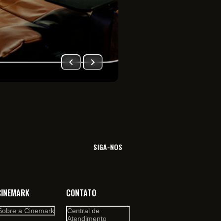
Imersão total no univ
filme. Viva essa sensa
SIGA-NOS
CINEMARK
CONTATO
Sobre a Cinemark
Central de
Atendimento