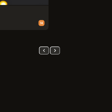
PATRULHA CANINA: UMA AVENT
Animação
∙
90
m