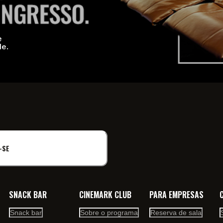
e
de.
-SE
SNACK BAR
CINEMARK CLUB
PARA EMPRESAS
Snack bar
Sobre o programa
Reserva de sala