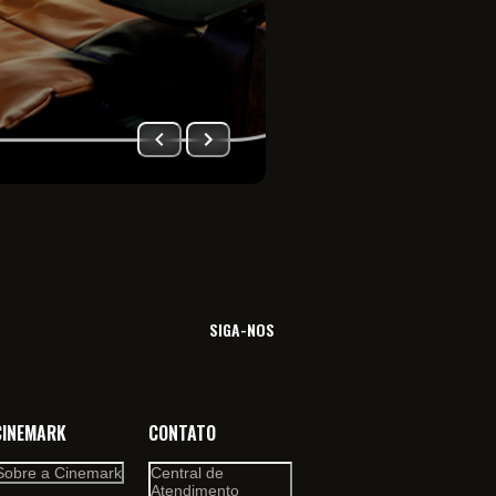
Imersão total no univ
filme. Viva essa sensa
SIGA-NOS
CINEMARK
CONTATO
Sobre a Cinemark
Central de
Atendimento