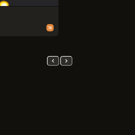
PATRULHA CANINA: UMA AVENT
Animação
∙
90
m