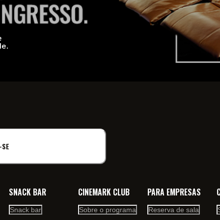
e
de.
-SE
SNACK BAR
CINEMARK CLUB
PARA EMPRESAS
Snack bar
Sobre o programa
Reserva de sala