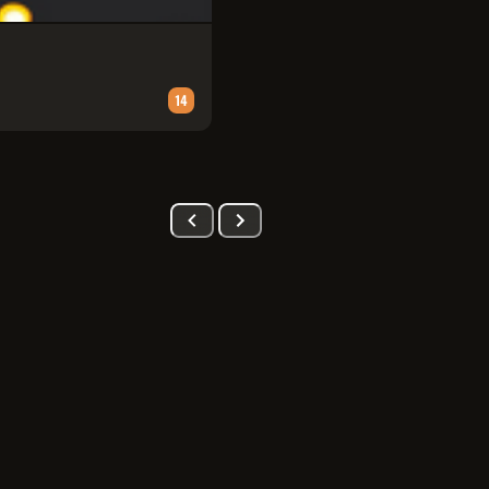
PATRULHA CANINA: UMA AVENT
Animação
∙
90
m