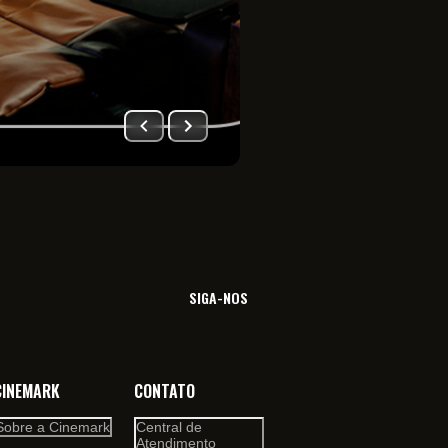
Imersão total no univ
filme. Viva essa sensa
SIGA-NOS
CINEMARK
CONTATO
Sobre a Cinemark
Central de
Atendimento