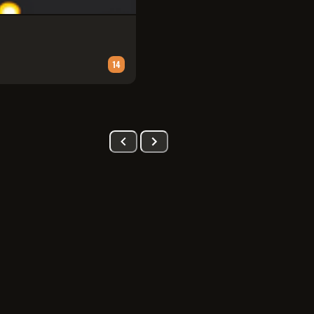
PATRULHA CANINA: UMA AVENT
Animação
∙
90
m