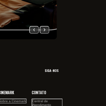
Imersão total no univ
filme. Viva essa sensa
SIGA-NOS
CINEMARK
CONTATO
Sobre a Cinemark
Central de
Atendimento