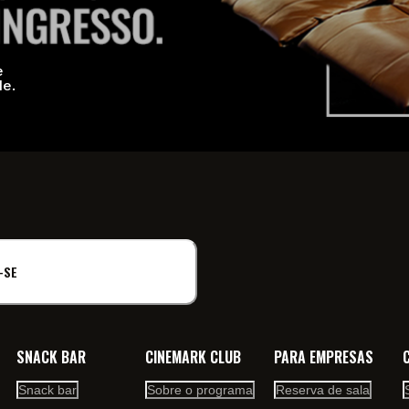
e
de.
-SE
SNACK BAR
CINEMARK CLUB
PARA EMPRESAS
Snack bar
Sobre o programa
Reserva de sala