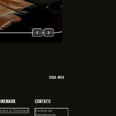
Imersão total no univ
filme. Viva essa sensa
SIGA-NOS
CINEMARK
CONTATO
Sobre a Cinemark
Central de
Atendimento