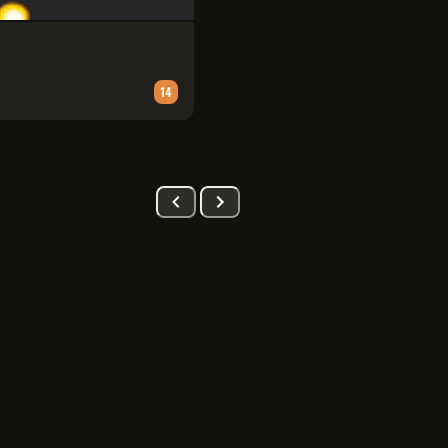
PATRULHA CANINA: UMA AVENT
Animação
∙
90
m