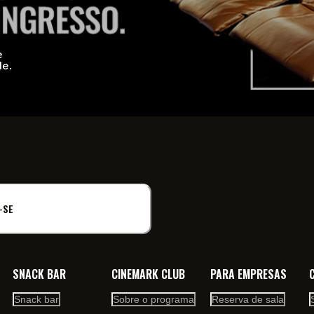
e
de.
-SE
SNACK BAR
CINEMARK CLUB
PARA EMPRESAS
Snack bar
Sobre o programa
Reserva de sala