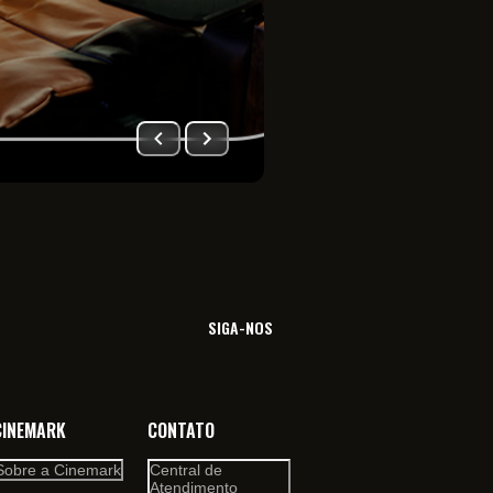
Imersão total no univ
filme. Viva essa sensa
SIGA-NOS
CINEMARK
CONTATO
Sobre a Cinemark
Central de
Atendimento