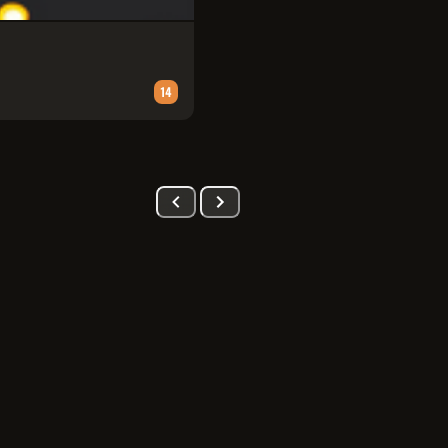
PATRULHA CANINA: UMA AVENT
Animação
∙
90
m