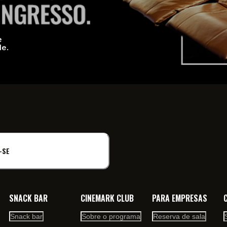
e
de.
-SE
SNACK BAR
CINEMARK CLUB
PARA EMPRESAS
Snack bar
Sobre o programa
Reserva de sala