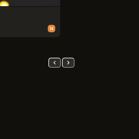
PATRULHA CANINA: UMA AVENT
Animação
∙
90
m