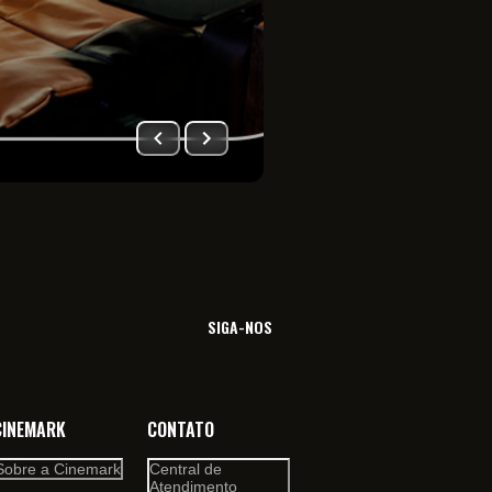
Imersão total no univ
filme. Viva essa sensa
SIGA-NOS
CINEMARK
CONTATO
Sobre a Cinemark
Central de
Atendimento