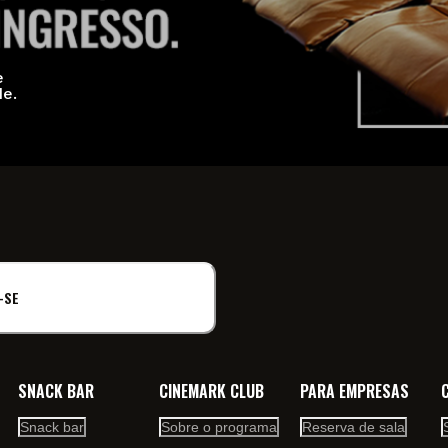
e
de.
-SE
SNACK BAR
CINEMARK CLUB
PARA EMPRESAS
Snack bar
Sobre o programa
Reserva de sala