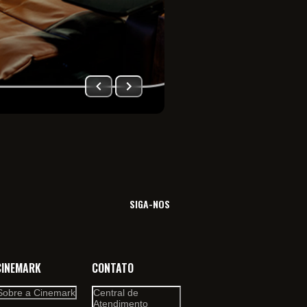
Imersão total no univ
filme. Viva essa sensa
SIGA-NOS
CINEMARK
CONTATO
Sobre a Cinemark
Central de
Atendimento