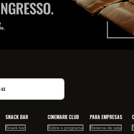
e
de.
-SE
SNACK BAR
CINEMARK CLUB
PARA EMPRESAS
Snack bar
Sobre o programa
Reserva de sala