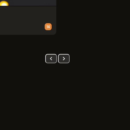
PATRULHA CANINA: UMA AVENT
Animação
∙
90
m