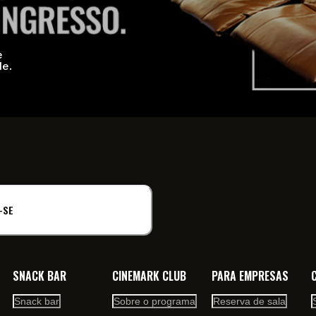
e
de.
-SE
SNACK BAR
CINEMARK CLUB
PARA EMPRESAS
Snack bar
Sobre o programa
Reserva de sala