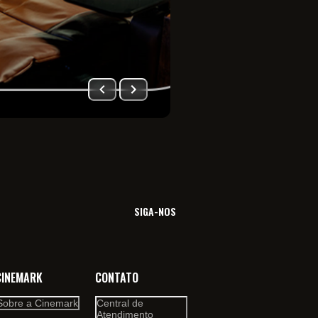
Imersão total no univ
filme. Viva essa sensa
SIGA-NOS
CINEMARK
CONTATO
Sobre a Cinemark
Central de
Atendimento