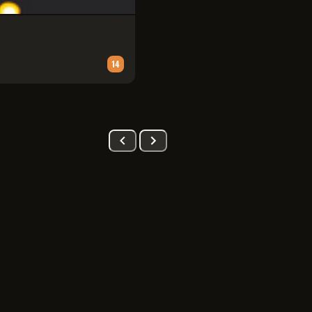
PATRULHA CANINA: UMA AVENT
Animação
∙
90
m