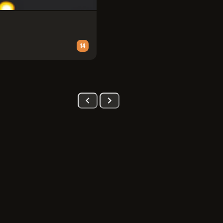
PATRULHA CANINA: UMA AVENT
Animação
∙
90
m