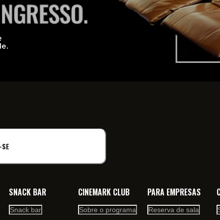
e
de.
-SE
SNACK BAR
CINEMARK CLUB
PARA EMPRESAS
Snack bar
Sobre o programa
Reserva de sala