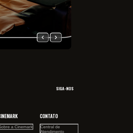
Imersão total no univ
filme. Viva essa sensa
SIGA-NOS
CINEMARK
CONTATO
Sobre a Cinemark
Central de
Atendimento