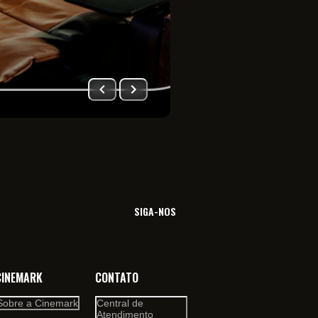
Imersão total no univ
filme. Viva essa sensa
SIGA-NOS
CINEMARK
CONTATO
Sobre a Cinemark
Central de
Atendimento