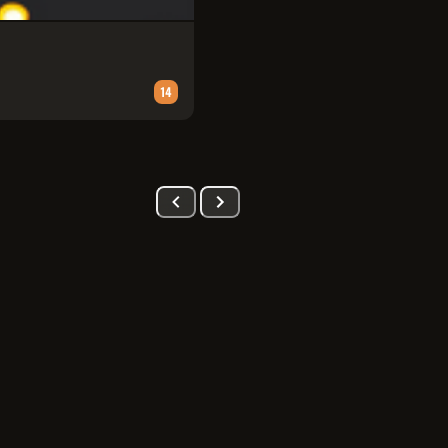
PATRULHA CANINA: UMA AVENT
Animação
∙
90
m