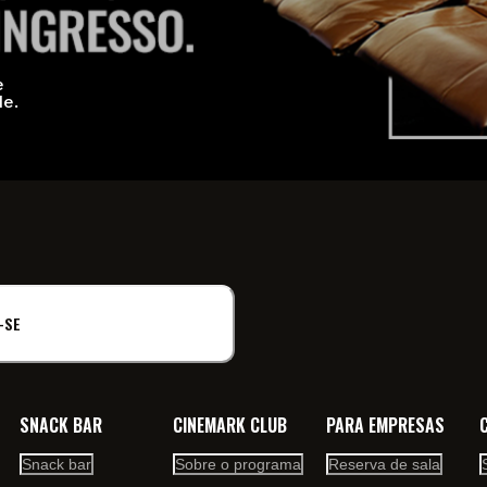
e
de.
-SE
SNACK BAR
CINEMARK CLUB
PARA EMPRESAS
Snack bar
Sobre o programa
Reserva de sala