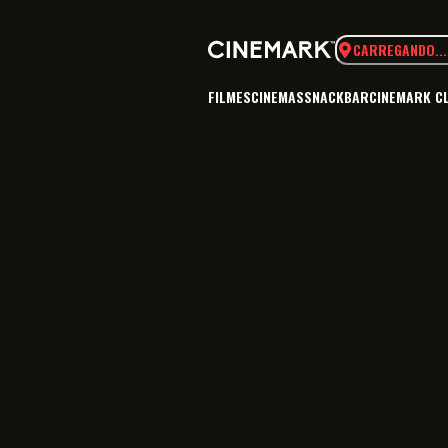
CARREGANDO...
FILMES
CINEMAS
SNACKBAR
CINEMARK C